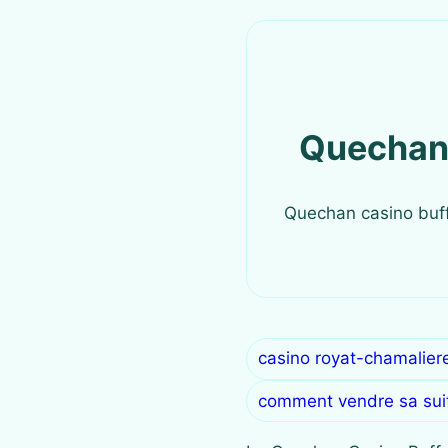
Quechan 
Quechan casino buffe
casino royat-chamalier
comment vendre sa suit