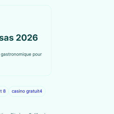
ésas 2026
ot gastronomique pour
t 8
casino gratuit4