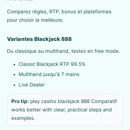
Comparez règles, RTP, bonus et plateformes
pour choisir la meilleure.
Variantes Blackjack 888
Du classique au multihand, testez en free mode.
Classic Blackjack RTP 99.5%
Multihand jusqu'à 7 mains
Live Dealer
Pro tip:
play casino blackjack 888 Comparatif
works better with clear, practical steps and
examples.