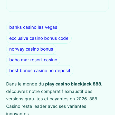
banks casino las vegas
exclusive casino bonus code
norway casino bonus
baha mar resort casino
best bonus casino no deposit
Dans le monde du
play casino blackjack 888
,
découvrez notre comparatif exhaustif des
versions gratuites et payantes en 2026. 888
Casino reste leader avec ses variantes
innovantes.