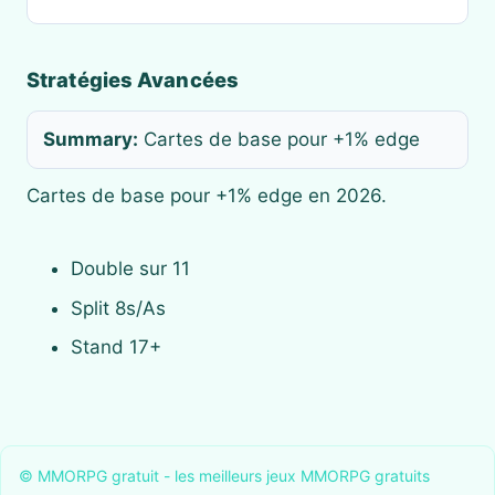
Stratégies Avancées
Summary:
Cartes de base pour +1% edge
Cartes de base pour +1% edge en 2026.
Double sur 11
Split 8s/As
Stand 17+
© MMORPG gratuit - les meilleurs jeux MMORPG gratuits