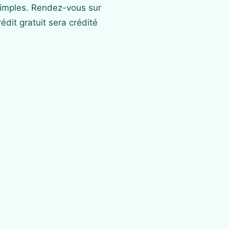
simples. Rendez-vous sur
rédit gratuit sera crédité