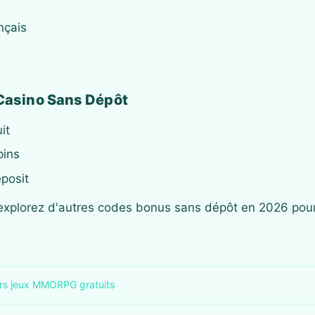
nçais
 Casino Sans Dépôt
it
pins
posit
explorez d'autres codes bonus sans dépôt en 2026 pour v
urs jeux MMORPG gratuits