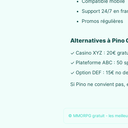
Compatible mobile
Support 24/7 en fra
Promos régulières
Alternatives à Pino
Casino XYZ : 20€ gratu
✓
Plateforme ABC : 50 s
✓
Option DEF : 15€ no de
✓
Si Pino ne convient pas, 
© MMORPG gratuit - les meille