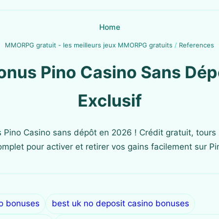
Home
MMORPG gratuit - les meilleurs jeux MMORPG gratuits
/
References
onus Pino Casino Sans Dép
Exclusif
Pino Casino sans dépôt en 2026 ! Crédit gratuit, tour
omplet pour activer et retirer vos gains facilement sur Pi
no bonuses
best uk no deposit casino bonuses