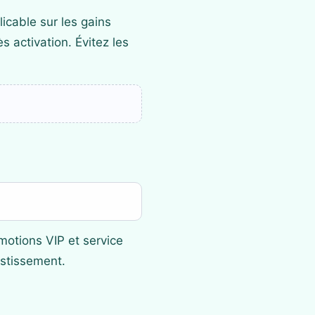
cable sur les gains
s activation. Évitez les
otions VIP et service
estissement.