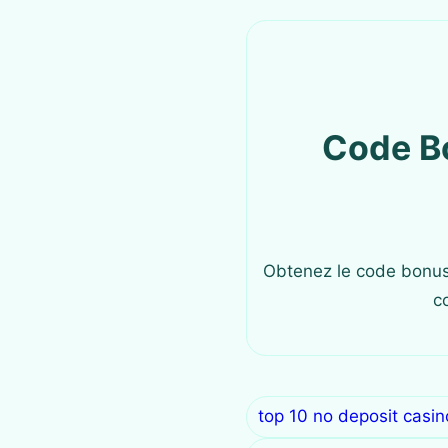
Code B
Obtenez le code bonus 
c
top 10 no deposit casi