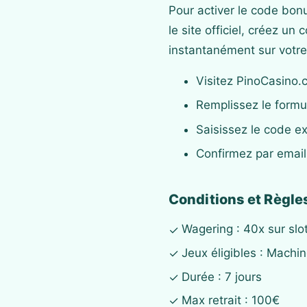
Pour activer le code bon
le site officiel, créez un
instantanément sur votre
Visitez PinoCasino
Remplissez le formul
Saisissez le code e
Confirmez par email
Conditions et Règle
Wagering : 40x sur slo
✓
Jeux éligibles : Mach
✓
Durée : 7 jours
✓
Max retrait : 100€
✓