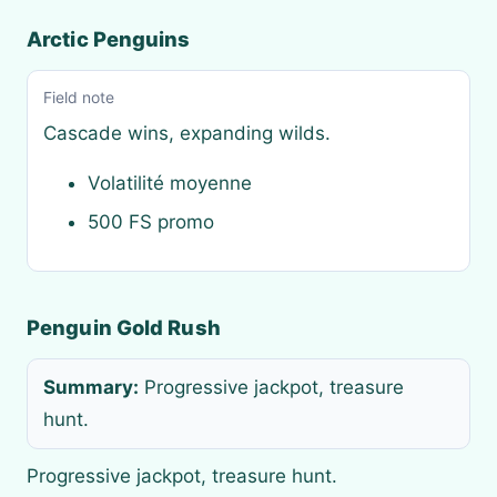
Arctic Penguins
Field note
Cascade wins, expanding wilds.
Volatilité moyenne
500 FS promo
Penguin Gold Rush
Summary:
Progressive jackpot, treasure
hunt.
Progressive jackpot, treasure hunt.