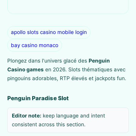
apollo slots casino mobile login
bay casino monaco
Plongez dans l'univers glacé des
Penguin
Casino games
en 2026. Slots thématiques avec
pingouins adorables, RTP élevés et jackpots fun.
Penguin Paradise Slot
Editor note:
keep language and intent
consistent across this section.