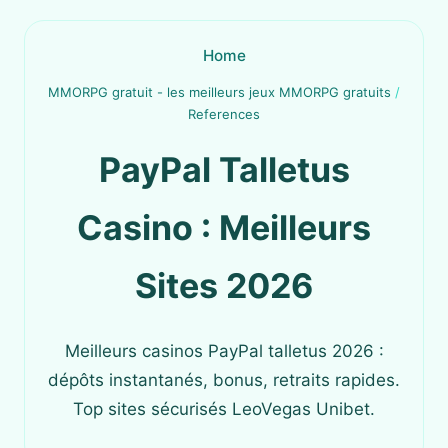
Home
MMORPG gratuit - les meilleurs jeux MMORPG gratuits
/
References
PayPal Talletus
Casino : Meilleurs
Sites 2026
Meilleurs casinos PayPal talletus 2026 :
dépôts instantanés, bonus, retraits rapides.
Top sites sécurisés LeoVegas Unibet.