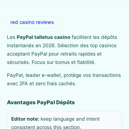
red casino reviews
Les
PayPal talletus casino
facilitent les dépôts
instantanés en 2026. Sélection des top casinos
acceptant PayPal pour retraits rapides et
sécurisés. Focus sur bonus et fiabilité.
PayPal, leader e-wallet, protège vos transactions
avec 2FA et zero frais cachés.
Avantages PayPal Dépôts
Editor note:
keep language and intent
consistent across this section.