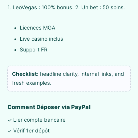
1. LeoVegas : 100% bonus. 2. Unibet : 50 spins.
Licences MGA
Live casino inclus
Support FR
Checklist:
headline clarity, internal links, and
fresh examples.
Comment Déposer via PayPal
Lier compte bancaire
✓
Vérif 1er dépôt
✓