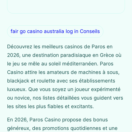
fair go casino australia log in Conseils
Découvrez les meilleurs casinos de Paros en
2026, une destination paradisiaque en Grèce où
le jeu se mêle au soleil méditerranéen. Paros
Casino attire les amateurs de machines à sous,
blackjack et roulette avec ses établissements
luxueux. Que vous soyez un joueur expérimenté
ou novice, nos listes détaillées vous guident vers
les sites les plus fiables et excitants.
En 2026, Paros Casino propose des bonus
généreux, des promotions quotidiennes et une