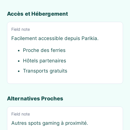
Accès et Hébergement
Field note
Facilement accessible depuis Parikia.
Proche des ferries
Hôtels partenaires
Transports gratuits
Alternatives Proches
Field note
Autres spots gaming à proximité.