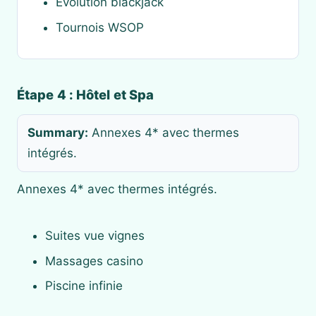
Evolution blackjack
Tournois WSOP
Étape 4 : Hôtel et Spa
Summary:
Annexes 4* avec thermes
intégrés.
Annexes 4* avec thermes intégrés.
Suites vue vignes
Massages casino
Piscine infinie