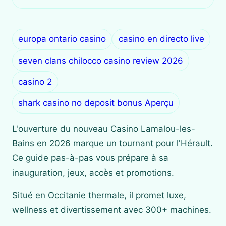
europa ontario casino
casino en directo live
seven clans chilocco casino review 2026
casino 2
shark casino no deposit bonus Aperçu
L'ouverture du nouveau Casino Lamalou-les-
Bains en 2026 marque un tournant pour l'Hérault.
Ce guide pas-à-pas vous prépare à sa
inauguration, jeux, accès et promotions.
Situé en Occitanie thermale, il promet luxe,
wellness et divertissement avec 300+ machines.