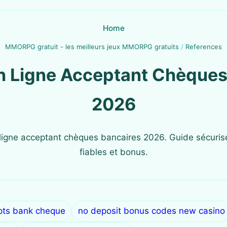
Home
MMORPG gratuit - les meilleurs jeux MMORPG gratuits
/
References
n Ligne Acceptant Chèques
2026
 ligne acceptant chèques bancaires 2026. Guide sécurisé
fiables et bonus.
epts bank cheque
no deposit bonus codes new casino