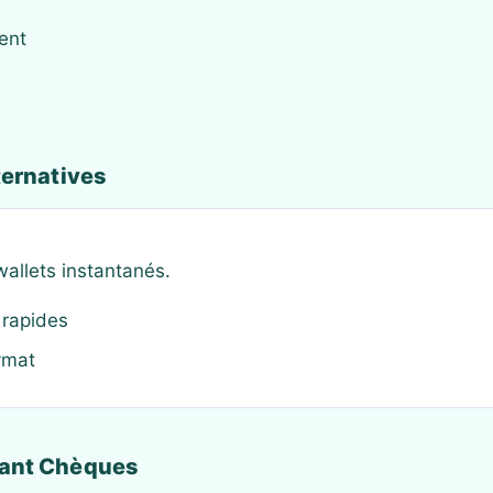
ent
ternatives
wallets instantanés.
s rapides
ymat
tant Chèques