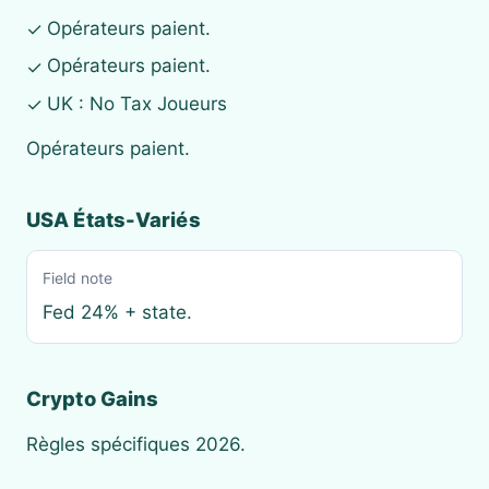
Opérateurs paient.
✓
Opérateurs paient.
✓
UK : No Tax Joueurs
✓
Opérateurs paient.
USA États-Variés
Field note
Fed 24% + state.
Crypto Gains
Règles spécifiques 2026.