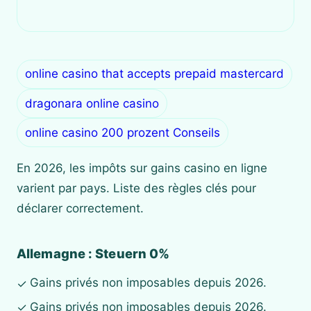
online casino that accepts prepaid mastercard
dragonara online casino
online casino 200 prozent Conseils
En 2026, les impôts sur gains casino en ligne
varient par pays. Liste des règles clés pour
déclarer correctement.
Allemagne : Steuern 0%
Gains privés non imposables depuis 2026.
✓
Gains privés non imposables depuis 2026.
✓