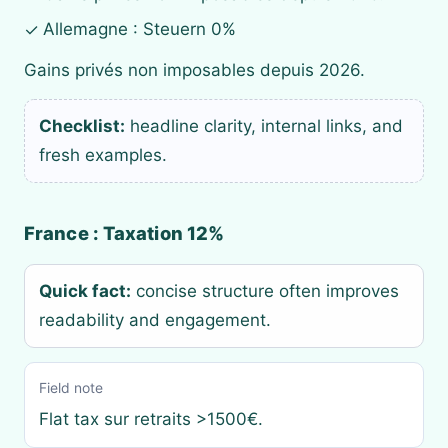
Allemagne : Steuern 0%
✓
Gains privés non imposables depuis 2026.
Checklist:
headline clarity, internal links, and
fresh examples.
France : Taxation 12%
Quick fact:
concise structure often improves
readability and engagement.
Field note
Flat tax sur retraits >1500€.