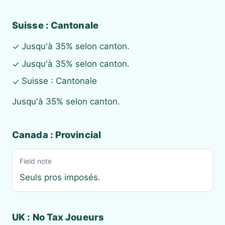
Suisse : Cantonale
Jusqu'à 35% selon canton.
✓
Jusqu'à 35% selon canton.
✓
Suisse : Cantonale
✓
Jusqu'à 35% selon canton.
Canada : Provincial
Field note
Seuls pros imposés.
UK : No Tax Joueurs