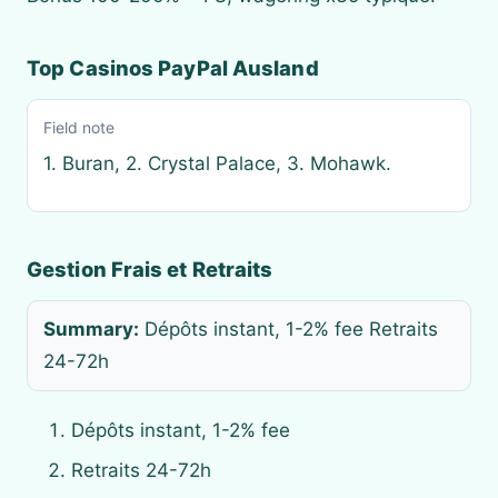
Top Casinos PayPal Ausland
Field note
1. Buran, 2. Crystal Palace, 3. Mohawk.
Gestion Frais et Retraits
Summary:
Dépôts instant, 1-2% fee Retraits
24-72h
Dépôts instant, 1-2% fee
Retraits 24-72h