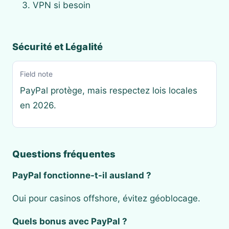
VPN si besoin
Sécurité et Légalité
Field note
PayPal protège, mais respectez lois locales
en 2026.
Questions fréquentes
PayPal fonctionne-t-il ausland ?
Oui pour casinos offshore, évitez géoblocage.
Quels bonus avec PayPal ?