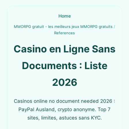
Home
MMORPG gratuit - les meilleurs jeux MMORPG gratuits
/
References
Casino en Ligne Sans
Documents : Liste
2026
Casinos online no document needed 2026 :
PayPal Ausland, crypto anonyme. Top 7
sites, limites, astuces sans KYC.