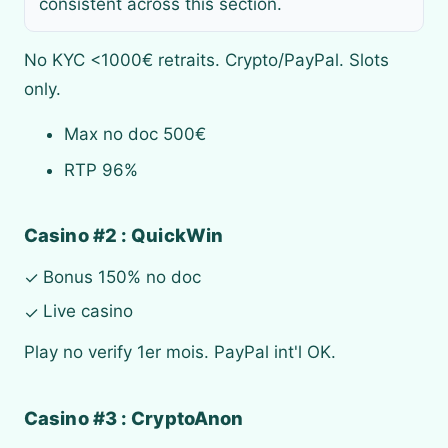
consistent across this section.
No KYC <1000€ retraits. Crypto/PayPal. Slots
only.
Max no doc 500€
RTP 96%
Casino #2 : QuickWin
Bonus 150% no doc
✓
Live casino
✓
Play no verify 1er mois. PayPal int'l OK.
Casino #3 : CryptoAnon