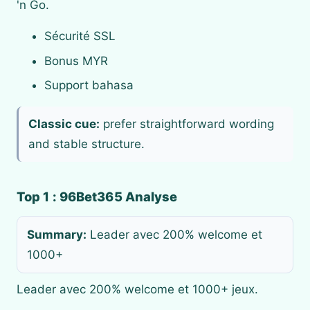
'n Go.
Sécurité SSL
Bonus MYR
Support bahasa
Classic cue:
prefer straightforward wording
and stable structure.
Top 1 : 96Bet365 Analyse
Summary:
Leader avec 200% welcome et
1000+
Leader avec 200% welcome et 1000+ jeux.