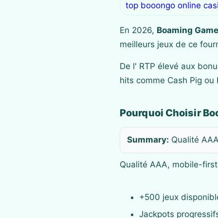
top booongo online cas
En 2026,
Boaming Gam
meilleurs jeux de ce four
De l' RTP élevé aux bon
hits comme Cash Pig ou H
Pourquoi Choisir B
Summary:
Qualité AAA,
Qualité AAA, mobile-fir
+500 jeux disponibl
Jackpots progressif