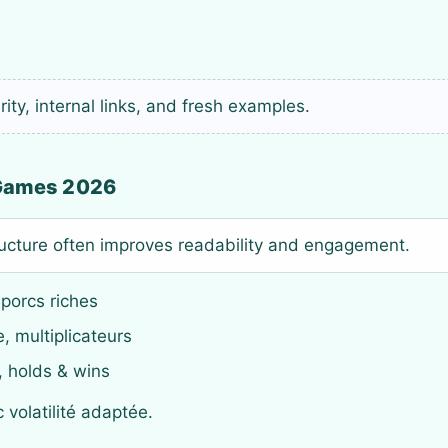
rity, internal links, and fresh examples.
 Games 2026
ucture often improves readability and engagement.
porcs riches
 multiplicateurs
, holds & wins
volatilité adaptée.