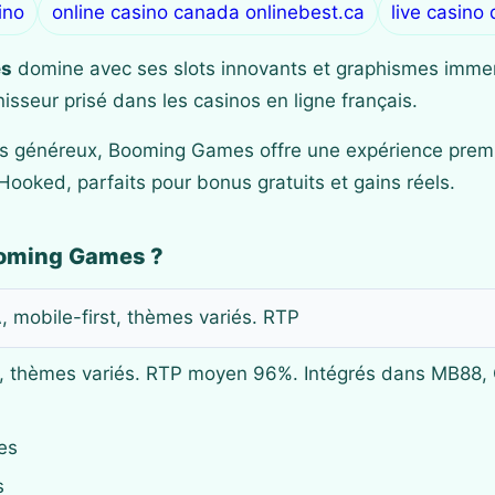
ino
online casino canada onlinebest.ca
live casino
es
domine avec ses slots innovants et graphismes immer
nisseur prisé dans les casinos en ligne français.
us généreux, Booming Games offre une expérience premi
ooked, parfaits pour bonus gratuits et gains réels.
ooming Games ?
 mobile-first, thèmes variés. RTP
st, thèmes variés. RTP moyen 96%. Intégrés dans MB88,
es
s