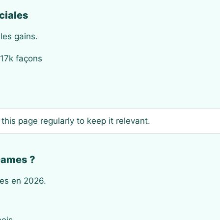
ciales
les gains.
17k façons
his page regularly to keep it relevant.
Games ?
les en 2026.
nois