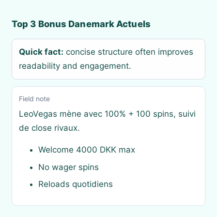
Top 3 Bonus Danemark Actuels
Quick fact:
concise structure often improves
readability and engagement.
Field note
LeoVegas mène avec 100% + 100 spins, suivi
de close rivaux.
Welcome 4000 DKK max
No wager spins
Reloads quotidiens