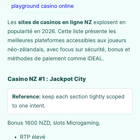
playground casino online
Les
sites de casinos en ligne NZ
explosent en
popularité en 2026. Cette liste présente les
meilleures plateformes accessibles aux joueurs
néo-zélandais, avec focus sur sécurité, bonus et
méthodes de paiement comme iDEAL.
Casino NZ #1 : Jackpot City
Reference:
keep each section tightly scoped
to one intent.
Bonus 1600 NZD, slots Microgaming.
RTP élevé