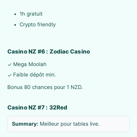
1h gratuit
Crypto friendly
Casino NZ #6 : Zodiac Casino
Mega Moolah
✓
Faible dépôt min.
✓
Bonus 80 chances pour 1 NZD.
Casino NZ #7 : 32Red
Summary:
Meilleur pour tables live.