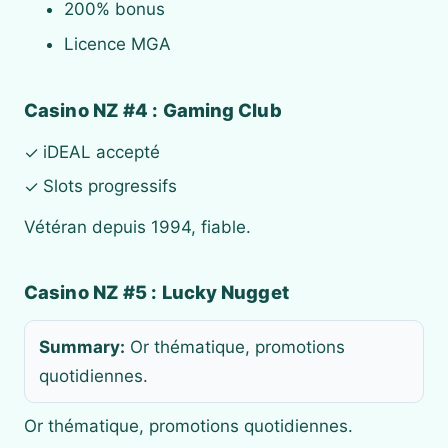
200% bonus
Licence MGA
Casino NZ #4 : Gaming Club
iDEAL accepté
✓
Slots progressifs
✓
Vétéran depuis 1994, fiable.
Casino NZ #5 : Lucky Nugget
Summary:
Or thématique, promotions
quotidiennes.
Or thématique, promotions quotidiennes.