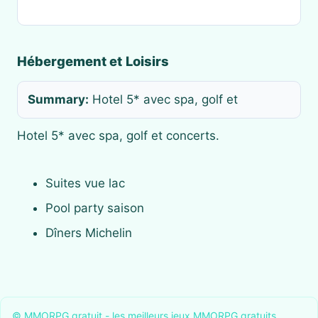
Hébergement et Loisirs
Summary:
Hotel 5* avec spa, golf et
Hotel 5* avec spa, golf et concerts.
Suites vue lac
Pool party saison
Dîners Michelin
© MMORPG gratuit - les meilleurs jeux MMORPG gratuits