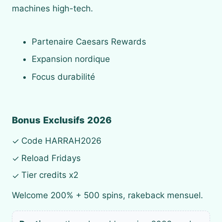
machines high-tech.
Partenaire Caesars Rewards
Expansion nordique
Focus durabilité
Bonus Exclusifs 2026
Code HARRAH2026
✓
Reload Fridays
✓
Tier credits x2
✓
Welcome 200% + 500 spins, rakeback mensuel.