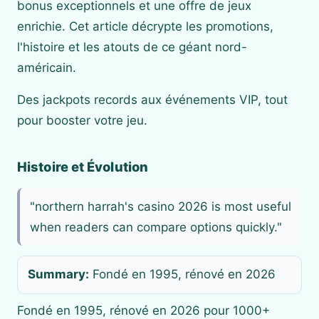
bonus exceptionnels et une offre de jeux
enrichie. Cet article décrypte les promotions,
l'histoire et les atouts de ce géant nord-
américain.
Des jackpots records aux événements VIP, tout
pour booster votre jeu.
Histoire et Évolution
"northern harrah's casino 2026 is most useful
when readers can compare options quickly."
Summary:
Fondé en 1995, rénové en 2026
Fondé en 1995, rénové en 2026 pour 1000+