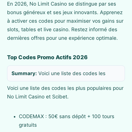
En 2026, No Limit Casino se distingue par ses
bonus généreux et ses jeux innovants. Apprenez
à activer ces codes pour maximiser vos gains sur
slots, tables et live casino. Restez informé des
dernières offres pour une expérience optimale.
Top Codes Promo Actifs 2026
Summary:
Voici une liste des codes les
Voici une liste des codes les plus populaires pour
No Limit Casino et Scibet.
CODEMAX : 50€ sans dépôt + 100 tours
gratuits