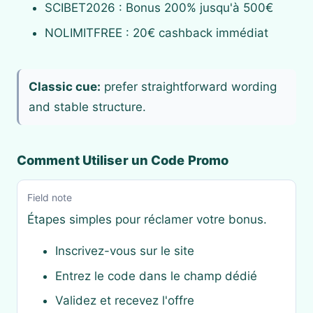
SCIBET2026 : Bonus 200% jusqu'à 500€
NOLIMITFREE : 20€ cashback immédiat
Classic cue:
prefer straightforward wording
and stable structure.
Comment Utiliser un Code Promo
Field note
Étapes simples pour réclamer votre bonus.
Inscrivez-vous sur le site
Entrez le code dans le champ dédié
Validez et recevez l'offre