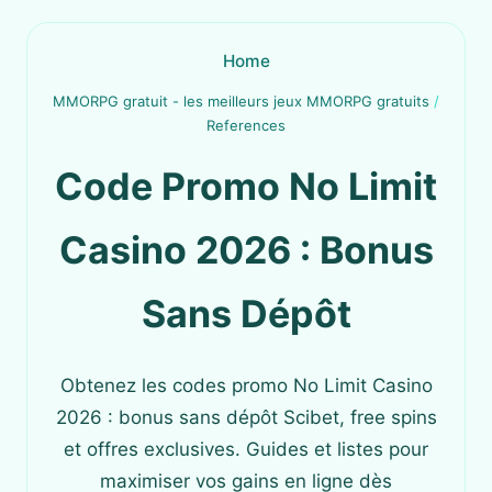
Home
MMORPG gratuit - les meilleurs jeux MMORPG gratuits
/
References
Code Promo No Limit
Casino 2026 : Bonus
Sans Dépôt
Obtenez les codes promo No Limit Casino
2026 : bonus sans dépôt Scibet, free spins
et offres exclusives. Guides et listes pour
maximiser vos gains en ligne dès