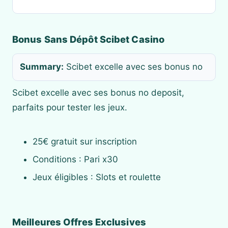
Bonus Sans Dépôt Scibet Casino
Summary:
Scibet excelle avec ses bonus no
Scibet excelle avec ses bonus no deposit,
parfaits pour tester les jeux.
25€ gratuit sur inscription
Conditions : Pari x30
Jeux éligibles : Slots et roulette
Meilleures Offres Exclusives