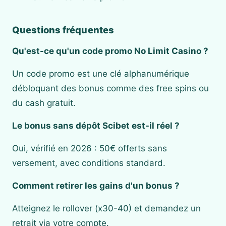
Questions fréquentes
Qu'est-ce qu'un code promo No Limit Casino ?
Un code promo est une clé alphanumérique
débloquant des bonus comme des free spins ou
du cash gratuit.
Le bonus sans dépôt Scibet est-il réel ?
Oui, vérifié en 2026 : 50€ offerts sans
versement, avec conditions standard.
Comment retirer les gains d'un bonus ?
Atteignez le rollover (x30-40) et demandez un
retrait via votre compte.