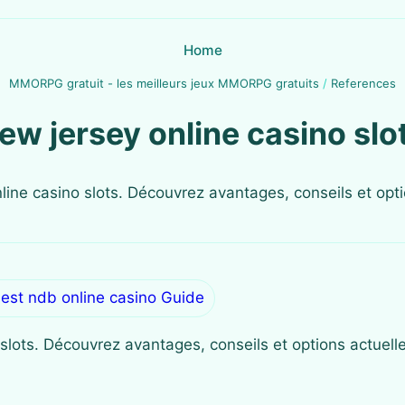
Home
MMORPG gratuit - les meilleurs jeux MMORPG gratuits
/
References
ew jersey online casino slo
line casino slots. Découvrez avantages, conseils et opti
est ndb online casino Guide
slots. Découvrez avantages, conseils et options actuelle