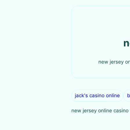
n
new jersey on
jack's casino online
b
new jersey online casino 