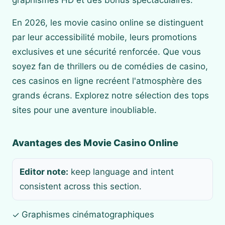
En 2026, les movie casino online se distinguent
par leur accessibilité mobile, leurs promotions
exclusives et une sécurité renforcée. Que vous
soyez fan de thrillers ou de comédies de casino,
ces casinos en ligne recréent l'atmosphère des
grands écrans. Explorez notre sélection des tops
sites pour une aventure inoubliable.
Avantages des Movie Casino Online
Editor note:
keep language and intent
consistent across this section.
Graphismes cinématographiques
✓