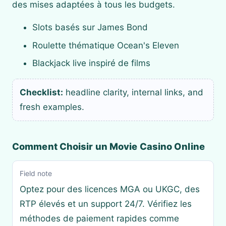
des mises adaptées à tous les budgets.
Slots basés sur James Bond
Roulette thématique Ocean's Eleven
Blackjack live inspiré de films
Checklist:
headline clarity, internal links, and
fresh examples.
Comment Choisir un Movie Casino Online
Field note
Optez pour des licences MGA ou UKGC, des
RTP élevés et un support 24/7. Vérifiez les
méthodes de paiement rapides comme