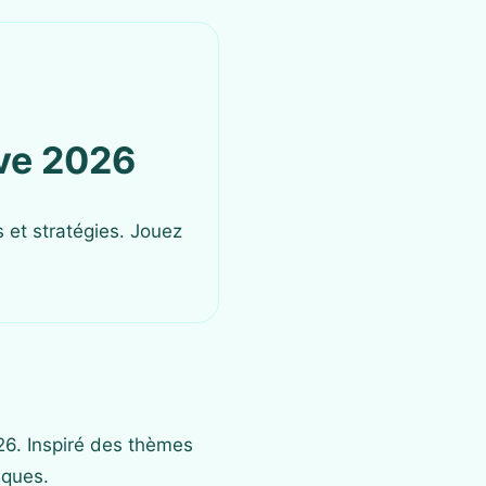
ive 2026
 et stratégies. Jouez
26. Inspiré des thèmes
iques.