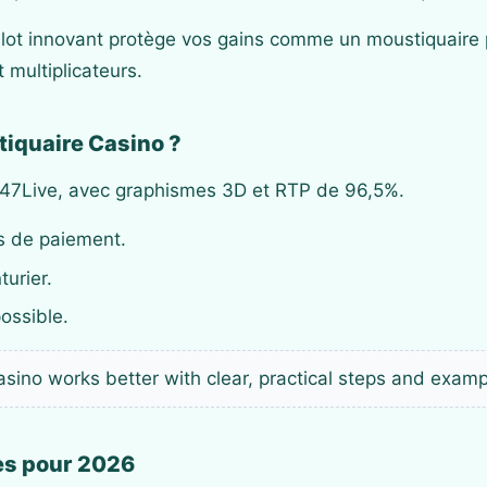
ot innovant protège vos gains comme un moustiquaire 
 multiplicateurs.
iquaire Casino ?
 747Live, avec graphismes 3D et RTP de 96,5%.
es de paiement.
urier.
ossible.
sino works better with clear, practical steps and examp
es pour 2026