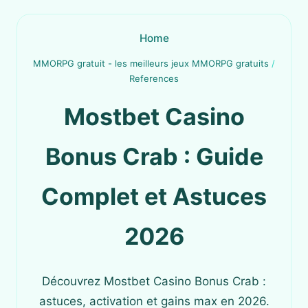
Home
MMORPG gratuit - les meilleurs jeux MMORPG gratuits
/
References
Mostbet Casino
Bonus Crab : Guide
Complet et Astuces
2026
Découvrez Mostbet Casino Bonus Crab :
astuces, activation et gains max en 2026.