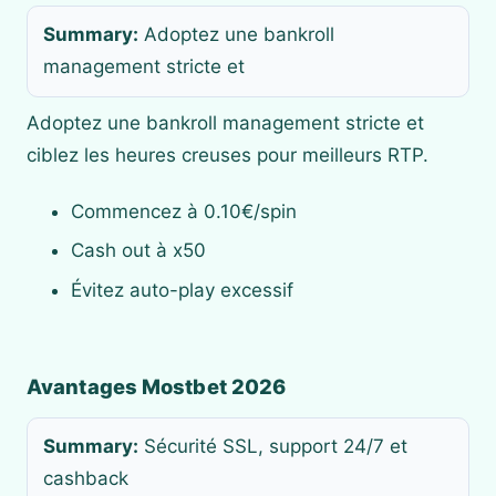
Summary:
Adoptez une bankroll
management stricte et
Adoptez une bankroll management stricte et
ciblez les heures creuses pour meilleurs RTP.
Commencez à 0.10€/spin
Cash out à x50
Évitez auto-play excessif
Avantages Mostbet 2026
Summary:
Sécurité SSL, support 24/7 et
cashback