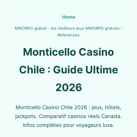
Home
MMORPG gratuit - les meilleurs jeux MMORPG gratuits
/
References
Monticello Casino
Chile : Guide Ultime
2026
Monticello Casino Chile 2026 : jeux, hôtels,
jackpots. Comparatif casinos réels Canada.
Infos complètes pour voyageurs luxe.