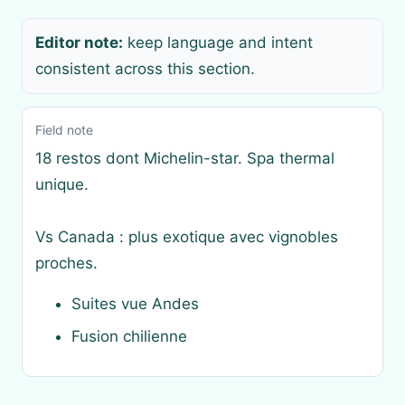
Editor note:
keep language and intent
consistent across this section.
Field note
18 restos dont Michelin-star. Spa thermal
unique.
Vs Canada : plus exotique avec vignobles
proches.
Suites vue Andes
Fusion chilienne