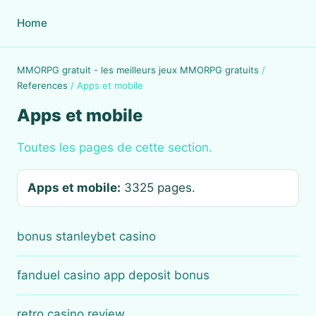
Home
MMORPG gratuit - les meilleurs jeux MMORPG gratuits
/
References
/
Apps et mobile
Apps et mobile
Toutes les pages de cette section.
Apps et mobile:
3325 pages.
bonus stanleybet casino
fanduel casino app deposit bonus
retro casino review