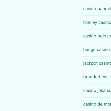
casino bandol
hinkley casin
casino betsso
huuge casino 
jackpot casin
branded casi
casino joka s
casino de mon