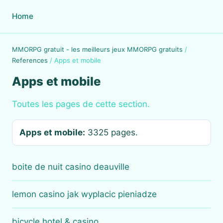
Home
MMORPG gratuit - les meilleurs jeux MMORPG gratuits
/
References
/
Apps et mobile
Apps et mobile
Toutes les pages de cette section.
Apps et mobile:
3325 pages.
boite de nuit casino deauville
lemon casino jak wyplacic pieniadze
bicycle hotel & casino