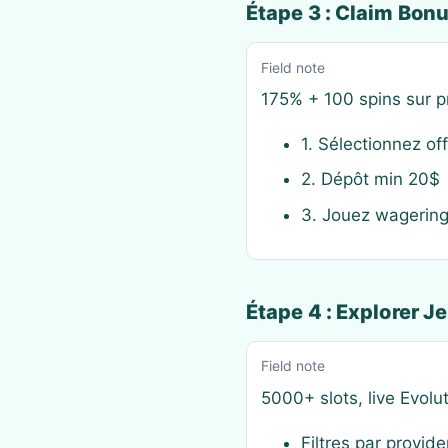
Étape 3 : Claim Bon
Field note
175% + 100 spins sur p
1. Sélectionnez of
2. Dépôt min 20$
3. Jouez wagerin
Étape 4 : Explorer J
Field note
5000+ slots, live Evolut
Filtres par provide