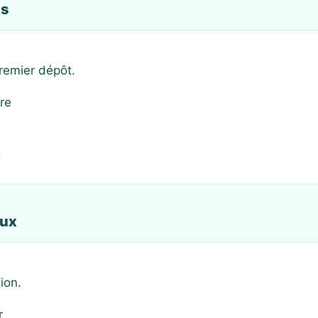
us
remier dépôt.
fre
g
eux
ion.
r