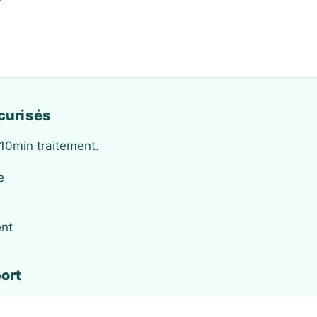
écurisés
10min traitement.
e
ent
port