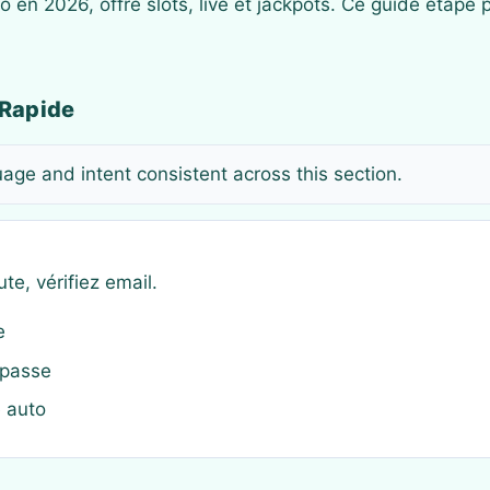
o en 2026, offre slots, live et jackpots. Ce guide étape p
n Rapide
age and intent consistent across this section.
e, vérifiez email.
e
 passe
 auto