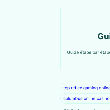
Gu
Guide étape par étape
top reflex gaming onlin
columbus online casino