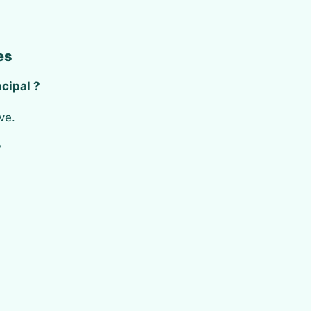
es
ncipal ?
ve.
?