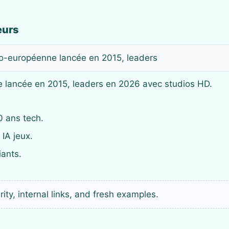
eurs
o-européenne lancée en 2015, leaders
 lancée en 2015, leaders en 2026 avec studios HD.
0 ans tech.
IA jeux.
iants.
rity, internal links, and fresh examples.