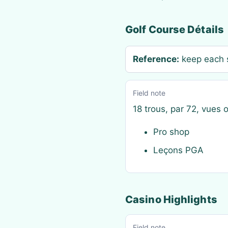
Golf Course Détails
Reference:
keep each s
Field note
18 trous, par 72, vues
Pro shop
Leçons PGA
Casino Highlights
Field note