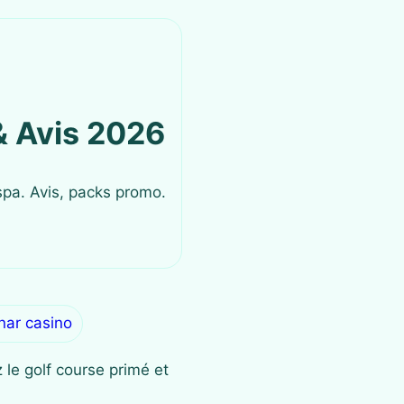
& Avis 2026
 spa. Avis, packs promo.
nar casino
 le golf course primé et