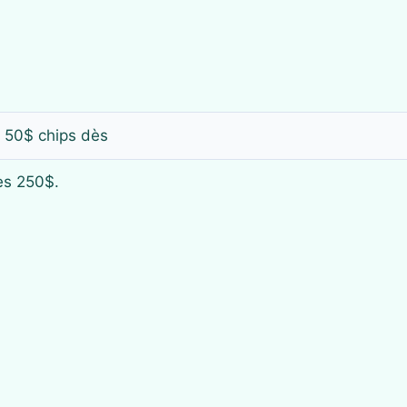
 50$ chips dès
ès 250$.