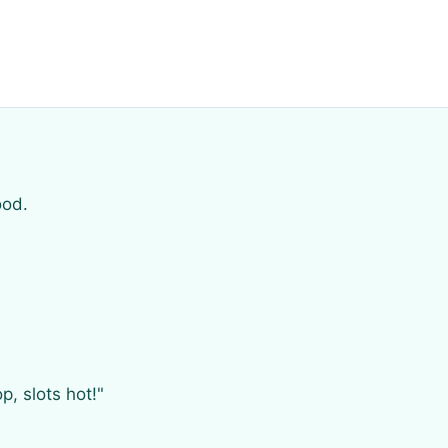
ood.
p, slots hot!"