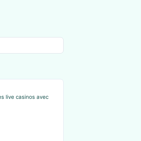
s live casinos avec