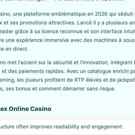
ino, une plateforme emblématique en 2026 qui séduit l
x et ses promotions attractives. Lancé il y a plusieurs a
ader grâce à sa licence reconnue et son interface intui
fre une expérience immersive avec des machines à sous
te en direct.
o met l'accent sur la sécurité et l'innovation, intégrant 
 et des paiements rapides. Avec un catalogue enrichi p
ing, les joueurs profitent de RTP élevés et de jackpot
ces, ses bonus et comment démarrer sans risque.
Lex Online Casino
ucture often improves readability and engagement.