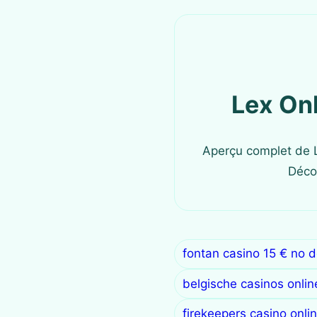
Lex On
Aperçu complet de L
Décou
fontan casino 15 € no 
belgische casinos onlin
firekeepers casino onli