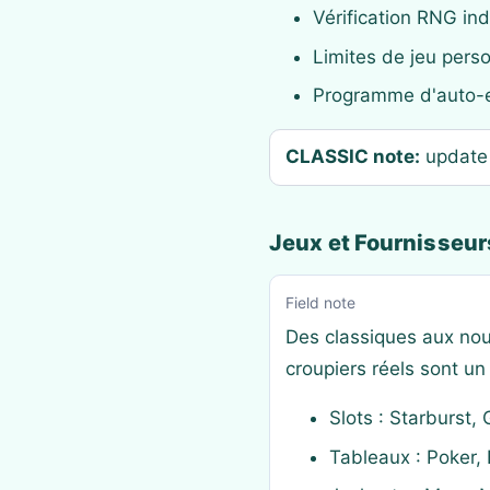
Vérification RNG i
Limites de jeu pers
Programme d'auto-e
CLASSIC note:
update t
Jeux et Fournisseur
Field note
Des classiques aux nou
croupiers réels sont un 
Slots : Starburst,
Tableaux : Poker,