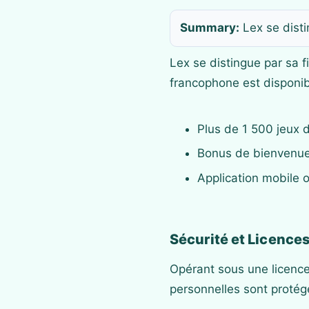
Summary:
Lex se distin
Lex se distingue par sa fi
francophone est disponibl
Plus de 1 500 jeux 
Bonus de bienvenue 
Application mobile 
Sécurité et Licence
Opérant sous une licence
personnelles sont proté