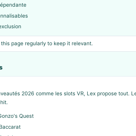
ndépendante
onnalisables
xclusion
his page regularly to keep it relevant.
s
veautés 2026 comme les slots VR, Lex propose tout. Le
hit.
 Gonzo's Quest
 Baccarat