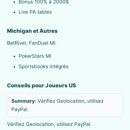
Bonus 100% à 2000$
Live PA tables
Michigan et Autres
BetRiver, FanDuel MI.
PokerStars MI
Sportsbooks intégrés
Conseils pour Joueurs US
Summary:
Vérifiez Geolocation, utilisez
PayPal.
Vérifiez Geolocation, utilisez PayPal.