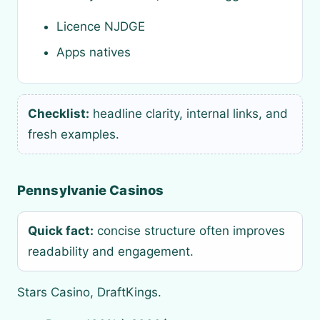
Licence NJDGE
Apps natives
Checklist:
headline clarity, internal links, and
fresh examples.
Pennsylvanie Casinos
Quick fact:
concise structure often improves
readability and engagement.
Stars Casino, DraftKings.