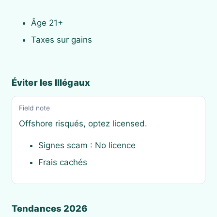
Âge 21+
Taxes sur gains
Éviter les Illégaux
Field note
Offshore risqués, optez licensed.
Signes scam : No licence
Frais cachés
Tendances 2026