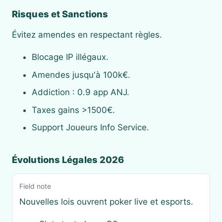
Risques et Sanctions
Évitez amendes en respectant règles.
Blocage IP illégaux.
Amendes jusqu'à 100k€.
Addiction : 0.9 app ANJ.
Taxes gains >1500€.
Support Joueurs Info Service.
Évolutions Légales 2026
Field note
Nouvelles lois ouvrent poker live et esports.