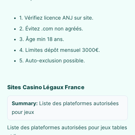
1. Vérifiez licence ANJ sur site.
2. Évitez .com non agréés.
3. Âge min 18 ans.
4. Limites dépôt mensuel 3000€.
5. Auto-exclusion possible.
Sites Casino Légaux France
Summary:
Liste des plateformes autorisées
pour jeux
Liste des plateformes autorisées pour jeux tables