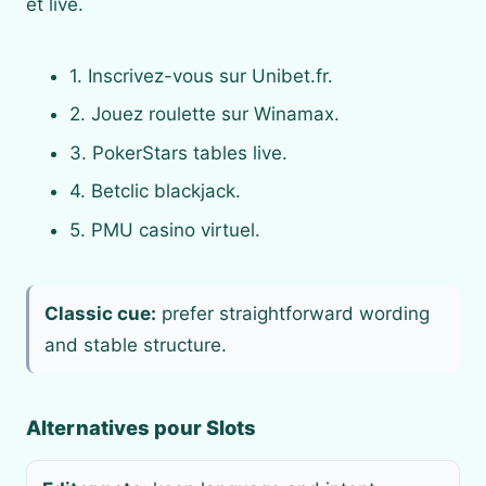
et live.
1. Inscrivez-vous sur Unibet.fr.
2. Jouez roulette sur Winamax.
3. PokerStars tables live.
4. Betclic blackjack.
5. PMU casino virtuel.
Classic cue:
prefer straightforward wording
and stable structure.
Alternatives pour Slots