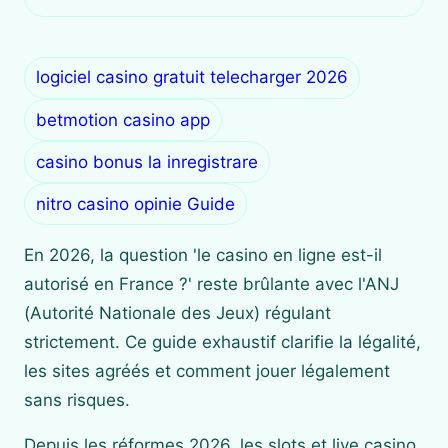
logiciel casino gratuit telecharger 2026
betmotion casino app
casino bonus la inregistrare
nitro casino opinie Guide
En 2026, la question 'le casino en ligne est-il
autorisé en France ?' reste brûlante avec l'ANJ
(Autorité Nationale des Jeux) régulant
strictement. Ce guide exhaustif clarifie la légalité,
les sites agréés et comment jouer légalement
sans risques.
Depuis les réformes 2026, les slots et live casino