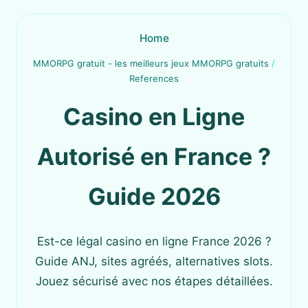
Home
MMORPG gratuit - les meilleurs jeux MMORPG gratuits
/
References
Casino en Ligne
Autorisé en France ?
Guide 2026
Est-ce légal casino en ligne France 2026 ?
Guide ANJ, sites agréés, alternatives slots.
Jouez sécurisé avec nos étapes détaillées.