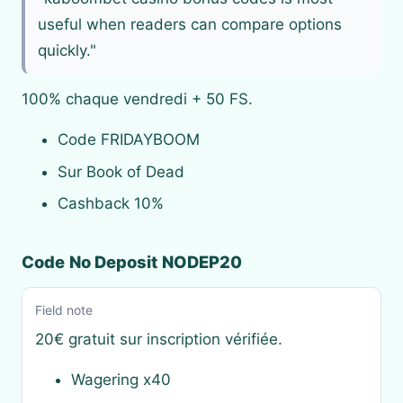
useful when readers can compare options
quickly."
100% chaque vendredi + 50 FS.
Code FRIDAYBOOM
Sur Book of Dead
Cashback 10%
Code No Deposit NODEP20
Field note
20€ gratuit sur inscription vérifiée.
Wagering x40