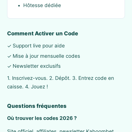
Hôtesse dédiée
Comment Activer un Code
Support live pour aide
✓
Mise à jour mensuelle codes
✓
Newsletter exclusifs
✓
1. Inscrivez-vous. 2. Dépôt. 3. Entrez code en
caisse. 4. Jouez !
Questions fréquentes
Où trouver les codes 2026 ?
Site officiel, affiliates, newsletter Kaboombet.