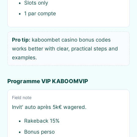
Slots only
1 par compte
Pro tip:
kaboombet casino bonus codes
works better with clear, practical steps and
examples.
Programme VIP KABOOMVIP
Field note
Invit' auto après 5k€ wagered.
Rakeback 15%
Bonus perso