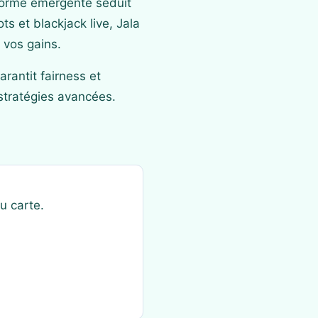
eforme émergente séduit
ts et blackjack live, Jala
 vos gains.
rantit fairness et
stratégies avancées.
u carte.