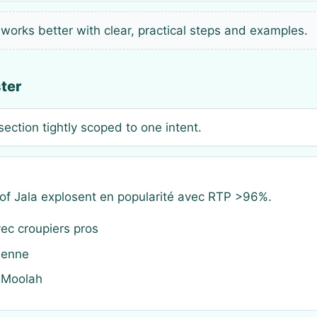
 works better with clear, practical steps and examples.
ster
ection tightly scoped to one intent.
of Jala explosent en popularité avec RTP >96%.
avec croupiers pros
éenne
 Moolah