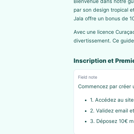
Bienvenue dans notre gui
par son design tropical e
Jala offre un bonus de 1
Avec une licence Curaçao
divertissement. Ce guide
Inscription et Premi
Field note
Commencez par créer un
1. Accédez au site 
2. Validez email e
3. Déposez 10€ m