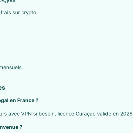
0€/jour
rais sur crypto.
 mensuels.
es
légal en France ?
urs avec VPN si besoin, licence Curaçao valide en 2026
envenue ?