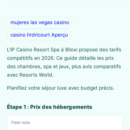
mujeres las vegas casino
casino hrdricourt Aperçu
L'IP Casino Resort Spa à Biloxi propose des tarifs
compétitifs en 2026. Ce guide détaille les prix
des chambres, spa et jeux, plus avis comparatifs
avec Resorts World.
Planifiez votre séjour luxe avec budget précis.
Étape 1 : Prix des hébergements
Field note