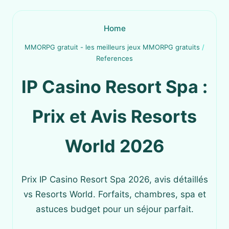
Home
MMORPG gratuit - les meilleurs jeux MMORPG gratuits
/
References
IP Casino Resort Spa :
Prix et Avis Resorts
World 2026
Prix IP Casino Resort Spa 2026, avis détaillés
vs Resorts World. Forfaits, chambres, spa et
astuces budget pour un séjour parfait.