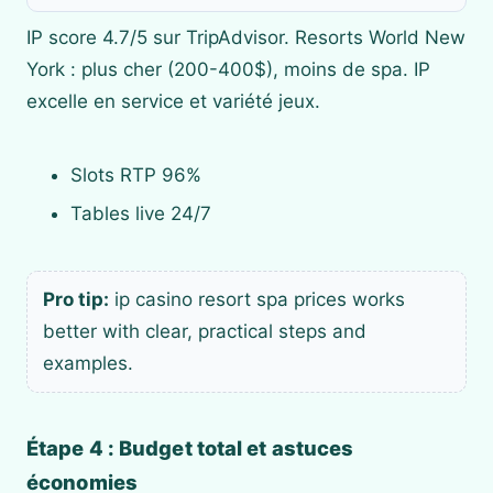
IP score 4.7/5 sur TripAdvisor. Resorts World New
York : plus cher (200-400$), moins de spa. IP
excelle en service et variété jeux.
Slots RTP 96%
Tables live 24/7
Pro tip:
ip casino resort spa prices works
better with clear, practical steps and
examples.
Étape 4 : Budget total et astuces
économies