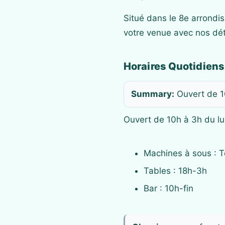
Situé dans le 8e arrondis
votre venue avec nos dét
Horaires Quotidiens
Summary:
Ouvert de 1
Ouvert de 10h à 3h du lu
Machines à sous : T
Tables : 18h-3h
Bar : 10h-fin