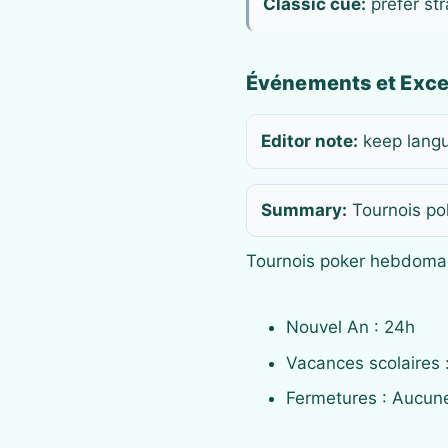
Classic cue:
prefer str
Événements et Exce
Editor note:
keep langu
Summary:
Tournois po
Tournois poker hebdomada
Nouvel An : 24h
Vacances scolaires 
Fermetures : Aucun