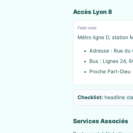
Accès Lyon 8
Field note
Métro ligne D, station 
Adresse : Rue du
Bus : Lignes 24, 
Proche Part-Dieu
Checklist:
headline cla
Services Associés