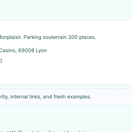
Monplaisir. Parking souterrain 300 places.
 Casino, 69008 Lyon
60
rity, internal links, and fresh examples.