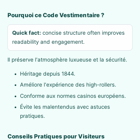
Pourquoi ce Code Vestimentaire ?
Quick fact:
concise structure often improves
readability and engagement.
Il préserve l'atmosphère luxueuse et la sécurité.
Héritage depuis 1844.
Améliore l'expérience des high-rollers.
Conforme aux normes casinos européens.
Évite les malentendus avec astuces
pratiques.
Conseils Pratiques pour Visiteurs