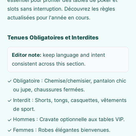
essentiel pour profiter des tables de poker et
slots sans interruption. Découvrez les règles
actualisées pour l'année en cours.
Tenues Obligatoires et Interdites
Editor note:
keep language and intent
consistent across this section.
Obligatoire : Chemise/chemisier, pantalon chic
✓
ou jupe, chaussures fermées.
Interdit : Shorts, tongs, casquettes, vêtements
✓
de sport.
Hommes : Cravate optionnelle aux tables VIP.
✓
Femmes : Robes élégantes bienvenues.
✓