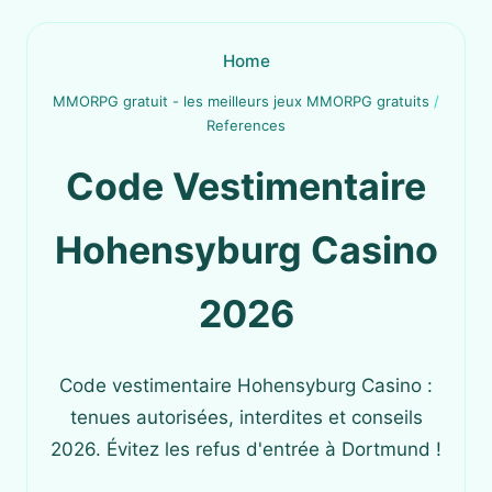
Home
MMORPG gratuit - les meilleurs jeux MMORPG gratuits
/
References
Code Vestimentaire
Hohensyburg Casino
2026
Code vestimentaire Hohensyburg Casino :
tenues autorisées, interdites et conseils
2026. Évitez les refus d'entrée à Dortmund !