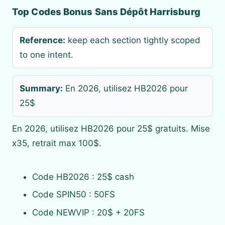
Top Codes Bonus Sans Dépôt Harrisburg
Reference:
keep each section tightly scoped
to one intent.
Summary:
En 2026, utilisez HB2026 pour
25$
En 2026, utilisez HB2026 pour 25$ gratuits. Mise
x35, retrait max 100$.
Code HB2026 : 25$ cash
Code SPIN50 : 50FS
Code NEWVIP : 20$ + 20FS