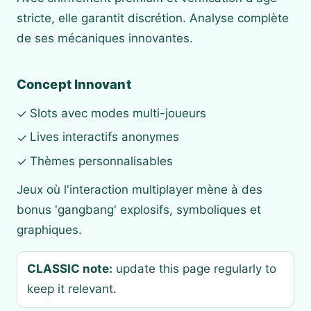
stricte, elle garantit discrétion. Analyse complète
de ses mécaniques innovantes.
Concept Innovant
Slots avec modes multi-joueurs
✓
Lives interactifs anonymes
✓
Thèmes personnalisables
✓
Jeux où l'interaction multiplayer mène à des
bonus 'gangbang' explosifs, symboliques et
graphiques.
CLASSIC note:
update this page regularly to
keep it relevant.