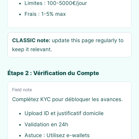
Limites : 100-5000€/jour
Frais : 1-5% max
CLASSIC note:
update this page regularly to
keep it relevant.
Étape 2 : Vérification du Compte
Field note
Complétez KYC pour débloquer les avances.
Upload ID et justificatif domicile
Validation en 24h
Astuce : Utilisez e-wallets