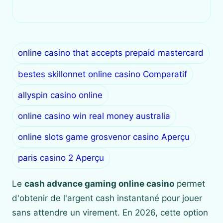
online casino that accepts prepaid mastercard
bestes skillonnet online casino Comparatif
allyspin casino online
online casino win real money australia
online slots game grosvenor casino Aperçu
paris casino 2 Aperçu
Le
cash advance gaming online casino
permet
d'obtenir de l'argent cash instantané pour jouer
sans attendre un virement. En 2026, cette option