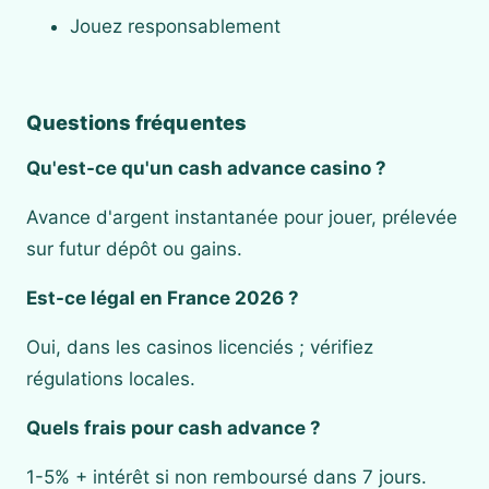
Jouez responsablement
Questions fréquentes
Qu'est-ce qu'un cash advance casino ?
Avance d'argent instantanée pour jouer, prélevée
sur futur dépôt ou gains.
Est-ce légal en France 2026 ?
Oui, dans les casinos licenciés ; vérifiez
régulations locales.
Quels frais pour cash advance ?
1-5% + intérêt si non remboursé dans 7 jours.