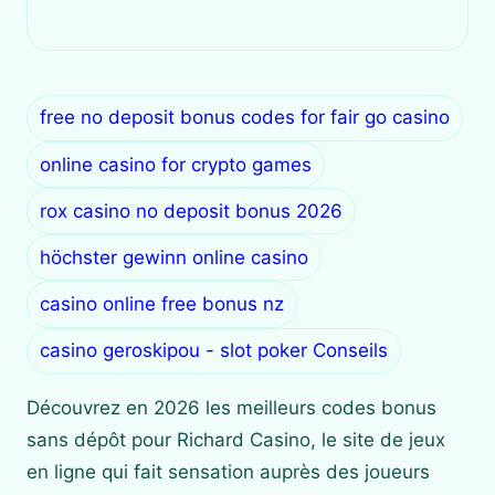
free no deposit bonus codes for fair go casino
online casino for crypto games
rox casino no deposit bonus 2026
höchster gewinn online casino
casino online free bonus nz
casino geroskipou - slot poker Conseils
Découvrez en 2026 les meilleurs codes bonus
sans dépôt pour Richard Casino, le site de jeux
en ligne qui fait sensation auprès des joueurs