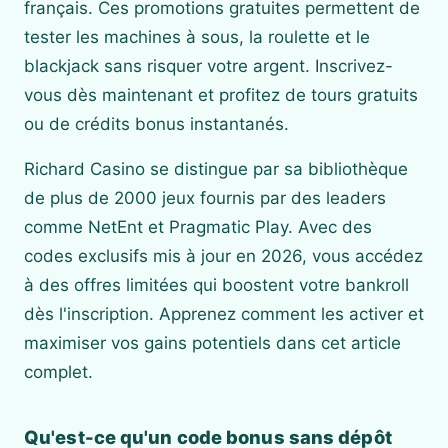
français. Ces promotions gratuites permettent de
tester les machines à sous, la roulette et le
blackjack sans risquer votre argent. Inscrivez-
vous dès maintenant et profitez de tours gratuits
ou de crédits bonus instantanés.
Richard Casino se distingue par sa bibliothèque
de plus de 2000 jeux fournis par des leaders
comme NetEnt et Pragmatic Play. Avec des
codes exclusifs mis à jour en 2026, vous accédez
à des offres limitées qui boostent votre bankroll
dès l'inscription. Apprenez comment les activer et
maximiser vos gains potentiels dans cet article
complet.
Qu'est-ce qu'un code bonus sans dépôt