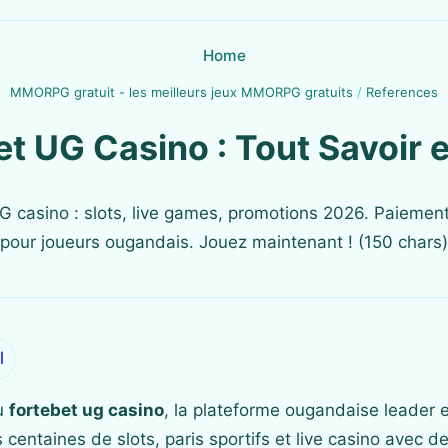
Home
MMORPG gratuit - les meilleurs jeux MMORPG gratuits
/
References
et UG Casino : Tout Savoir 
 casino : slots, live games, promotions 2026. Paiement
pour joueurs ougandais. Jouez maintenant ! (150 chars)
l
du
fortebet ug casino
, la plateforme ougandaise leader e
entaines de slots, paris sportifs et live casino avec d