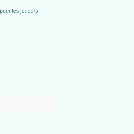
 pour les joueurs