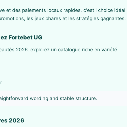
ive et des paiements locaux rapides, c'est l choice idéal
promotions, les jeux phares et les stratégies gagnantes.
hez Fortebet UG
autés 2026, explorez un catalogue riche en variété.
r
aightforward wording and stable structure.
ves 2026