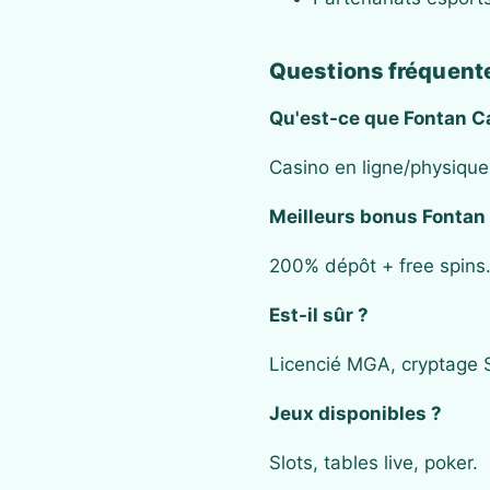
Questions fréquent
Qu'est-ce que Fontan C
Casino en ligne/physique
Meilleurs bonus Fontan
200% dépôt + free spins
Est-il sûr ?
Licencié MGA, cryptage 
Jeux disponibles ?
Slots, tables live, poker.