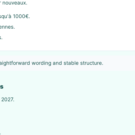
r nouveaux.
qu'à 1000€.
iennes.
s.
aightforward wording and stable structure.
ns
 2027.
.