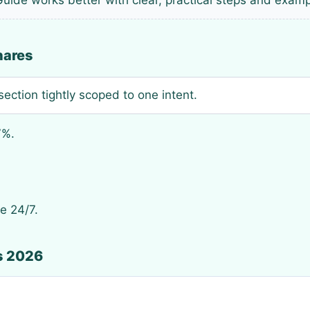
uide works better with clear, practical steps and examp
hares
ection tightly scoped to one intent.
7%.
ve 24/7.
s 2026