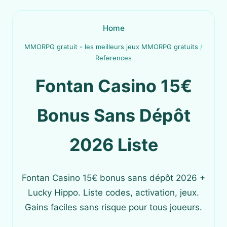
Home
MMORPG gratuit - les meilleurs jeux MMORPG gratuits
/
References
Fontan Casino 15€
Bonus Sans Dépôt
2026 Liste
Fontan Casino 15€ bonus sans dépôt 2026 +
Lucky Hippo. Liste codes, activation, jeux.
Gains faciles sans risque pour tous joueurs.