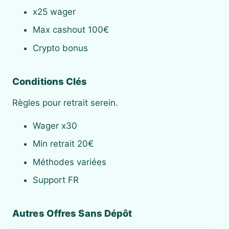
x25 wager
Max cashout 100€
Crypto bonus
Conditions Clés
Règles pour retrait serein.
Wager x30
Min retrait 20€
Méthodes variées
Support FR
Autres Offres Sans Dépôt