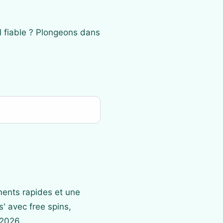
 fiable ? Plongeons dans
ments rapides et une
' avec free spins,
 2026.