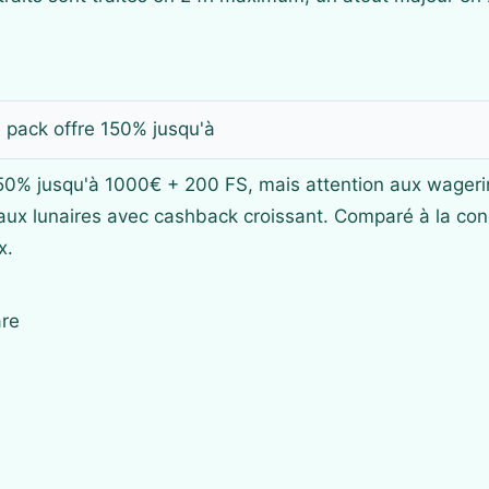
s
pack offre 150% jusqu'à
50% jusqu'à 1000€ + 200 FS, mais attention aux wageri
eaux lunaires avec cashback croissant. Comparé à la conc
x.
are