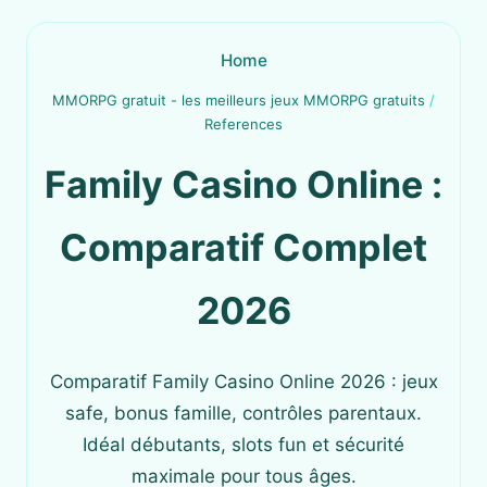
Home
MMORPG gratuit - les meilleurs jeux MMORPG gratuits
/
References
Family Casino Online :
Comparatif Complet
2026
Comparatif Family Casino Online 2026 : jeux
safe, bonus famille, contrôles parentaux.
Idéal débutants, slots fun et sécurité
maximale pour tous âges.