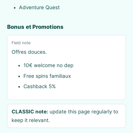
Adventure Quest
Bonus et Promotions
Field note
Offres douces.
10€ welcome no dep
Free spins familiaux
Cashback 5%
CLASSIC note:
update this page regularly to
keep it relevant.