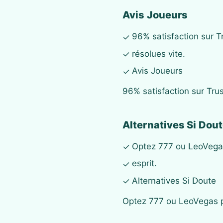
Avis Joueurs
96% satisfaction sur Tr
✓
résolues vite.
✓
Avis Joueurs
✓
96% satisfaction sur Trus
Alternatives Si Dou
Optez 777 ou LeoVega
✓
esprit.
✓
Alternatives Si Doute
✓
Optez 777 ou LeoVegas po