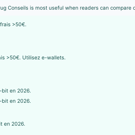
ug Conseils is most useful when readers can compare op
frais >50€.
is >50€. Utilisez e-wallets.
-bit en 2026.
-bit en 2026.
it en 2026.