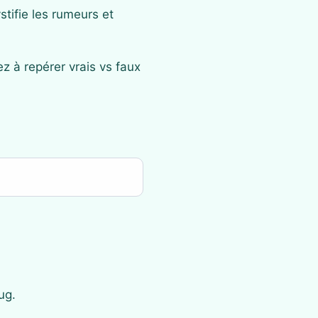
ifie les rumeurs et
z à repérer vrais vs faux
ug.