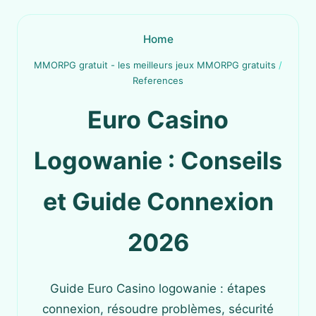
Home
MMORPG gratuit - les meilleurs jeux MMORPG gratuits
/
References
Euro Casino
Logowanie : Conseils
et Guide Connexion
2026
Guide Euro Casino logowanie : étapes
connexion, résoudre problèmes, sécurité