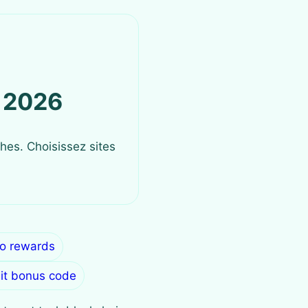
é 2026
hes. Choisissez sites
no rewards
it bonus code