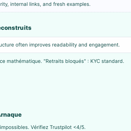
rity, internal links, and fresh examples.
construits
ucture often improves readability and engagement.
ance mathématique. "Retraits bloqués" : KYC standard.
Arnaque
impossibles. Vérifiez Trustpilot <4/5.