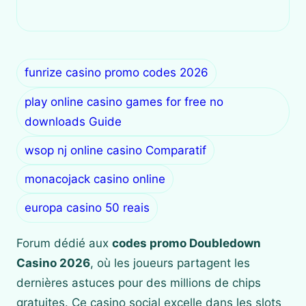
funrize casino promo codes 2026
play online casino games for free no
downloads Guide
wsop nj online casino Comparatif
monacojack casino online
europa casino 50 reais
Forum dédié aux
codes promo Doubledown
Casino 2026
, où les joueurs partagent les
dernières astuces pour des millions de chips
gratuites. Ce casino social excelle dans les slots