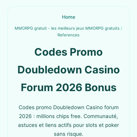
Home
MMORPG gratuit - les meilleurs jeux MMORPG gratuits
/
References
Codes Promo
Doubledown Casino
Forum 2026 Bonus
Codes promo Doubledown Casino forum
2026 : millions chips free. Communauté,
astuces et liens actifs pour slots et poker
sans risque.