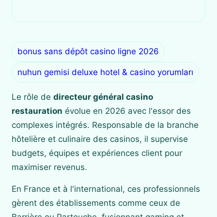
bonus sans dépôt casino ligne 2026
nuhun gemisi deluxe hotel & casino yorumları
Le rôle de
directeur général casino
restauration
évolue en 2026 avec l'essor des
complexes intégrés. Responsable de la branche
hôtelière et culinaire des casinos, il supervise
budgets, équipes et expériences client pour
maximiser revenus.
En France et à l'international, ces professionnels
gèrent des établissements comme ceux de